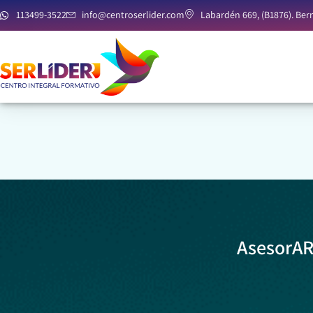
113499-3522
info@centroserlider.com
Labardén 669, (B1876). Bern
AsesorAR