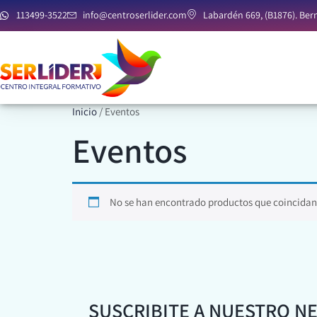
113499-3522
info@centroserlider.com
Labardén 669, (B1876). Bern
Inicio
/ Eventos
Eventos
No se han encontrado productos que coincidan 
SUSCRIBITE A NUESTRO N