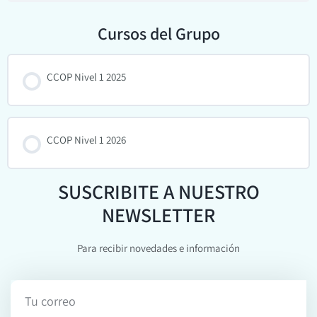
Cursos del Grupo
CCOP Nivel 1 2025
PROGRESO DEL CURSO
0% COMPLETADO
0/0 pasos
CCOP Nivel 1 2026
SUSCRIBITE A NUESTRO
PROGRESO DEL CURSO
0% COMPLETADO
0/0 pasos
NEWSLETTER
Para recibir novedades e información