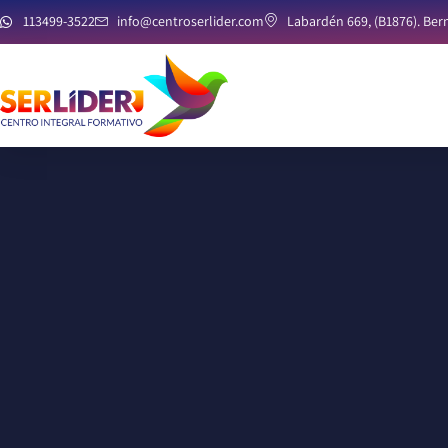
113499-3522
info@centroserlider.com
Labardén 669, (B1876). Bern