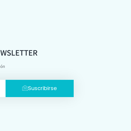
EWSLETTER
ión
Suscribirse
R LIDER. Todos los derechos reservados
arrollado por
VisualWS